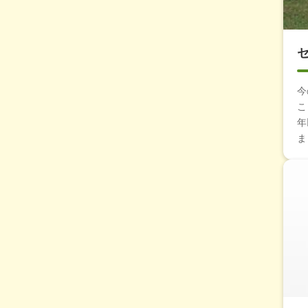
今
こ
年
ま