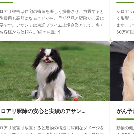
ロアリ被害は住宅の構造を著しく損傷させ、放置すると
シロアリ
復費用も高額になることから、早期発見と駆除が非常に
く影響し
要です。アサンテは東証プライム上場企業として、多く
ます。ア
お客様から信頼を...[続きを読む]
60万軒以
シロアリ駆除の安心と実績のアサン…
がん予
ロアリ被害は放置すると建物の構造に深刻なダメージを
動物の健