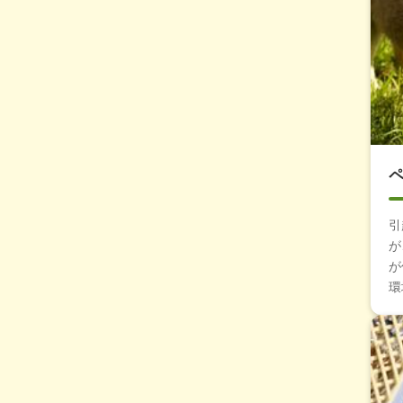
引
が
が
環