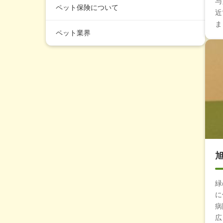
与
ペット保険について
近
ま
ペット業界
緑
に
病
広