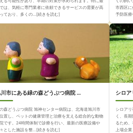
える可能性があり、早期の対策が求められます。特に最
くの飼い
では、気軽に専門業者に依頼できるサービスの需要が高
市西区に
っており、多くの...[続きを読む]
予防医療や
旭川市にある緑の森どうぶつ病院 …
シロア
の森どうぶつ病院 旭神センター病院は、北海道旭川市
シロアリ
位置し、ペットの健康管理と治療を支える総合的な動物
く、長期
院です。24時間体制で診療を行い、最新の医療設備や
るため、
々とした施設を整...[続きを読む]
上場企業と