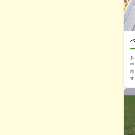
多
中
際
す