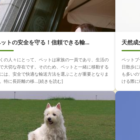
ペットの安全を守る！信頼できる輸…
天然成
くの人々にとって、ペットは家族の一員であり、生活の
ペットブ
で大切な存在です。そのため、ペットと一緒に移動する
日散歩に
には、安全で快適な輸送方法を選ぶことが重要となりま
も多いの
。特に長距離の移...[続きを読む]
ける際に積