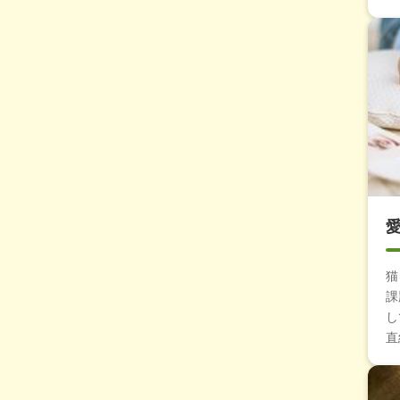
猫
課
し
直