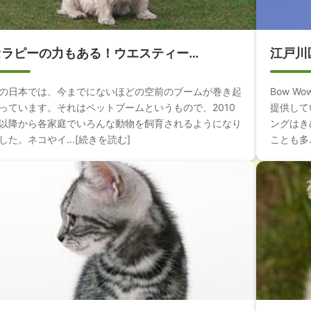
セラピーの力もある！ウエスティー…
江戸川
の日本では、今までにないほどの空前のブームが巻き起
Bow W
っています。それはペットブームというもので、2010
提供して
以降から各家庭でいろんな動物を飼育されるようになり
ングはき
した。ネコやイ...[続きを読む]
ことも多.