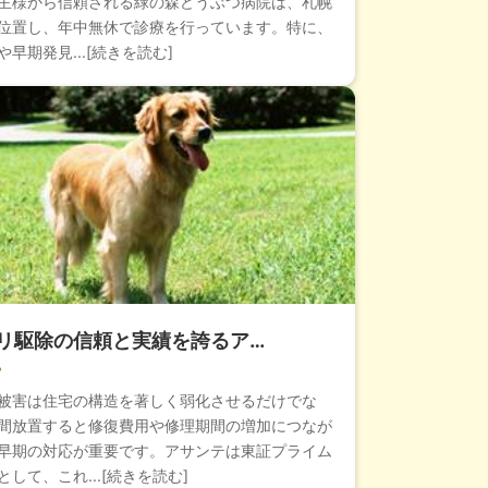
主様から信頼される緑の森どうぶつ病院は、札幌
位置し、年中無休で診療を行っています。特に、
早期発見...[続きを読む]
リ駆除の信頼と実績を誇るア…
被害は住宅の構造を著しく弱化させるだけでな
間放置すると修復費用や修理期間の増加につなが
早期の対応が重要です。アサンテは東証プライム
して、これ...[続きを読む]