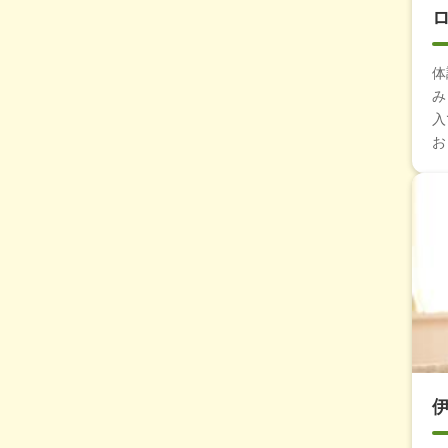
体
み
入
お